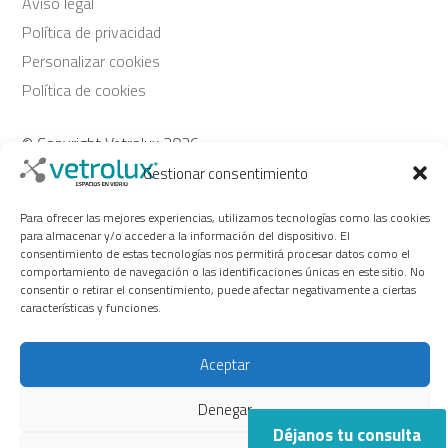
Aviso legal
Política de privacidad
Personalizar cookies
Política de cookies
© Copyright Vetrolux 2026
Gestionar consentimiento
Síguenos
Para ofrecer las mejores experiencias, utilizamos tecnologías como las cookies
para almacenar y/o acceder a la información del dispositivo. El
consentimiento de estas tecnologías nos permitirá procesar datos como el
comportamiento de navegación o las identificaciones únicas en este sitio. No
consentir o retirar el consentimiento, puede afectar negativamente a ciertas
características y funciones.
Aceptar
Vetrolux + 30 años de actividad creando espacios en vidrio y
trabajando en el mundo de la alta decoración.
Denegar
Déjanos tu consulta