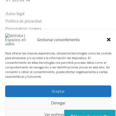
Aviso legal
Política de privacidad
Personalizar cookies
Política de cookies
Gestionar consentimiento
© Copyright Vetrolux 2026
Para ofrecer las mejores experiencias, utilizamos tecnologías como las cookies
para almacenar y/o acceder a la información del dispositivo. El
consentimiento de estas tecnologías nos permitirá procesar datos como el
Síguenos
comportamiento de navegación o las identificaciones únicas en este sitio. No
consentir o retirar el consentimiento, puede afectar negativamente a ciertas
características y funciones.
Aceptar
Vetrolux + 30 años de actividad creando espacios en vidrio y
trabajando en el mundo de la alta decoración.
Denegar
Ver preferencias