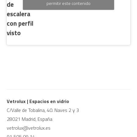
de
permitir este contenido
escalera
con perfil
visto
Vetrolux | Espacios en vidrio
C/Valle de Tobalina, 40. Naves 2 y 3
28021 Madrid, España
vetrolux@vetrolux.es
91 505 09 14