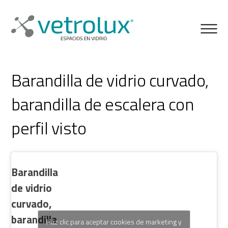
Barandilla de vidrio curvado,
barandilla de escalera con
perfil visto
Barandilla
de vidrio
curvado,
barandilla
Haz clic para aceptar cookies de marketing y