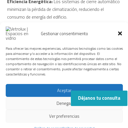
Eficiencia Energética:
Los sistemas de cierre automático
minimizan la pérdida de climatización, reduciendo el
consumo de energía del edificio.
Accesibilidad Total:
Eliminamos barreras arquitectónicas,
Gestionar consentimiento
cumpliendo con las normativas más exigentes de supresión
de barreras.
Para ofrecer las mejores experiencias, utilizamos tecnologías como las cookies
para almacenar y/o acceder a la información del dispositivo. El
consentimiento de estas tecnologías nos permitirá procesar datos como el
Garantía Postventa:
Como instaladores autorizados,
comportamiento de navegación o las identificaciones únicas en este sitio. No
ofrecemos un servicio de mantenimiento y garantía que
consentir o retirar el consentimiento, puede afectar negativamente a ciertas
características y funciones.
asegura que el sistema funcione siempre como el primer
día.
Aceptar
Déjanos tu consulta
Estética y Funcionalidad sin Compromisos
Denegar
No creemos que la tecnología deba ocultar la belleza del vidrio.
Ver preferencias
Por ello, ofrecemos acabados personalizados en los herrajes y