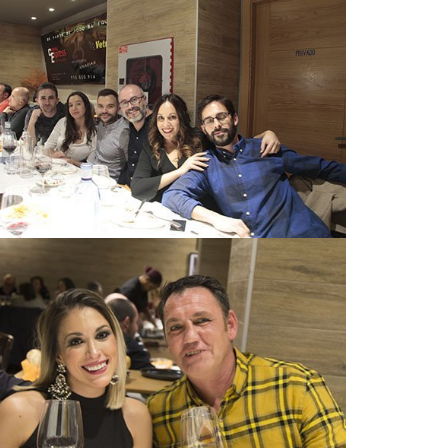
Mamparas de oficina
Mampara de ducha exclusiva de
diseño
Cabinas de inodoro
Espejo personalizado
Vidrio decorativo