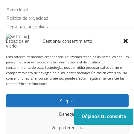
Aviso legal
Política de privacidad
Personalizar cookies
Política de cookies
Gestionar consentimiento
© Copyright Vetrolux 2026
Para ofrecer las mejores experiencias, utilizamos tecnologías como las cookies
para almacenar y/o acceder a la información del dispositivo. El
Síguenos
consentimiento de estas tecnologías nos permitirá procesar datos como el
comportamiento de navegación o las identificaciones únicas en este sitio. No
consentir o retirar el consentimiento, puede afectar negativamente a ciertas
características y funciones.
Aceptar
Vetrolux + 30 años de actividad creando espacios en vidrio y
trabajando en el mundo de la alta decoración.
Denegar
Déjanos tu consulta
Ver preferencias