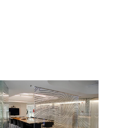
Mamparas de oficina
Mampara de ducha exclusiva de
diseño
Cabinas de inodoro
Espejo personalizado
Vidrio decorativo